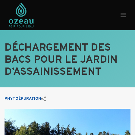
DÉCHARGEMENT DES
BACS POUR LE JARDIN
D’ASSAINISSEMENT
PHYTOÉPURATION